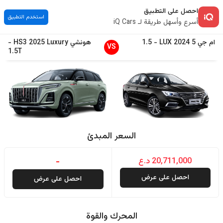
احصل على التطبيق
استخدم التطبيق
أسرع وأسهل طريقة لـ iQ Cars
ام جي
5
2024
LUX
-
1.5
هونشي
Luxury
2025
HS3
-
VS
1.5T
السعر المبدئ
20,711,000 د.ع
-
احصل على عرض
احصل على عرض
المحرك والقوة