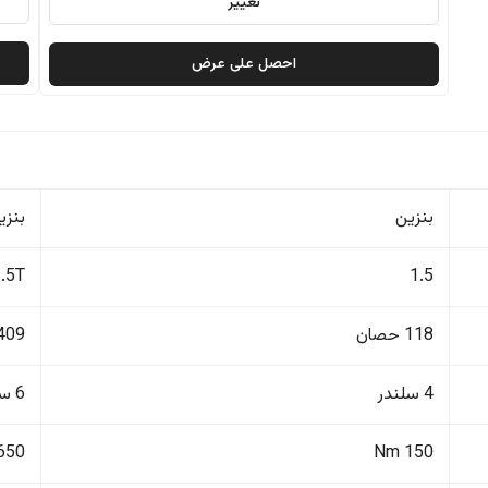
تغيير
احصل على عرض
بنزين
بنزي
3.5T
1.5
118 حصان
409 حصا
4 سلندر
6 سلندر
650 Nm
150 Nm