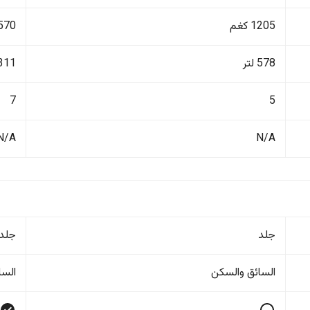
1205 كغم
2570 ك
578 لتر
311 لتر
7
5
N/A
N/A
جلد
جلد
السائق والسکن
السا