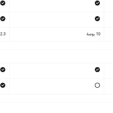
10 بوصة
12.3 بو