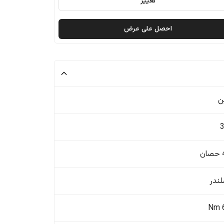
تغيير
احصل على عرض
ن
ن