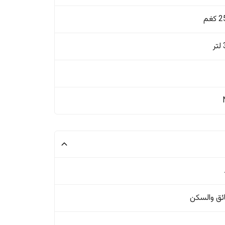
غم
ئق والسکن