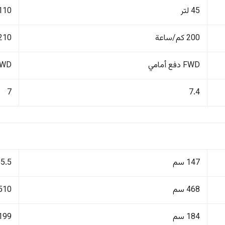
45 لتر
110 لتر
200 كم/ساعة
210 كم/ساع
FWD دفع أمامي
4WD دفع ر
7
7.4
147 سم
185.5
468 سم
510 سم
184 سم
199 سم