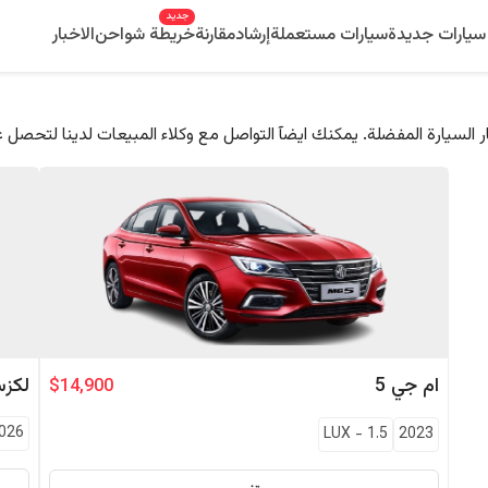
جديد
سيارات جديدة
سيارات مستعملة
إرشاد
مقارنة
خريطة شواحن
الاخبار
 السيارة المفضلة. يمكنك ايضآ التواصل مع وكلاء المبيعات لدينا لتحصل 
ام جي
5
لكز
$14,900
026
LUX
-
1.5
2023