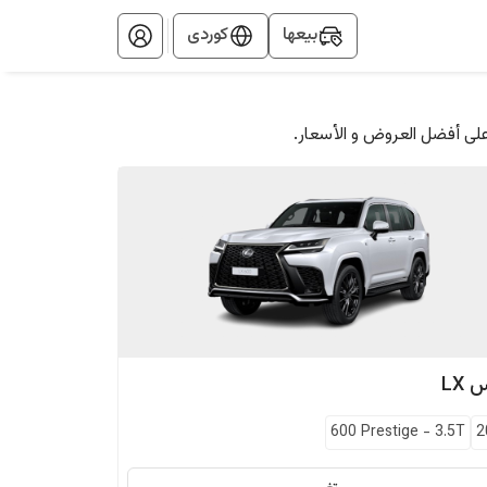
بيعها
کوردی
على أفضل العروض و الأسعار.
س
LX
600 Prestige
-
3.5T
2