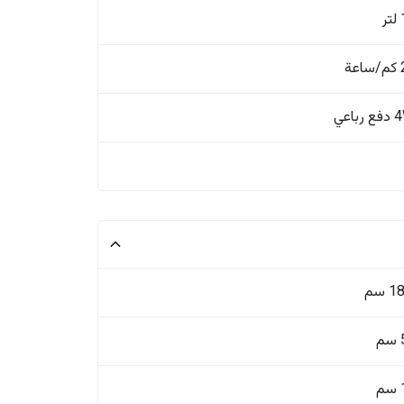
ة
باعي
 سم