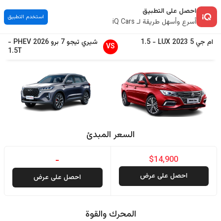
احصل على التطبيق
استخدم التطبيق
أسرع وأسهل طريقة لـ iQ Cars
ام جي
5
2023
LUX
-
1.5
شيري
تيجو 7 برو
2026
PHEV
-
VS
1.5T
السعر المبدئ
-
$14,900
احصل على عرض
احصل على عرض
المحرك والقوة