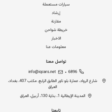
سيارات مستعملة
إرشاد
مقارنة
خريطة شواحن
الاخبار
معلومات عنا
تواصل معنا
info@iqcars.net
6896
شارع الرواد، عمارة بلو تاور الطابق الرابع، مكتب 407، بغداد،
العراق
المدينة الإيطالية 1، بناية 130، أربيل، العراق
تابعنا