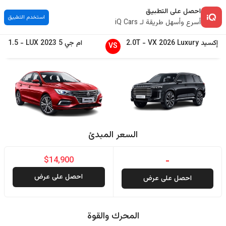
احصل على التطبيق
استخدم التطبيق
أسرع وأسهل طريقة لـ iQ Cars
إكسيد
Luxury
2026
VX
-
2.0T
ام جي
5
2023
LUX
-
1.5
VS
السعر المبدئ
$14,900
-
احصل على عرض
احصل على عرض
المحرك والقوة