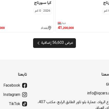
تاج
كيا
سبورتاج
كم
2026
0
كم
دينار
41
بغداد
,000
,200,000
عرض 56,603 إضافية
عنا
تابعنا
6
Facebook
info@iqcars.
Instagram
شارع الرواد، عمارة بلو تاور الطابق الرابع، مكتب 407،
TikTok
د، العراق