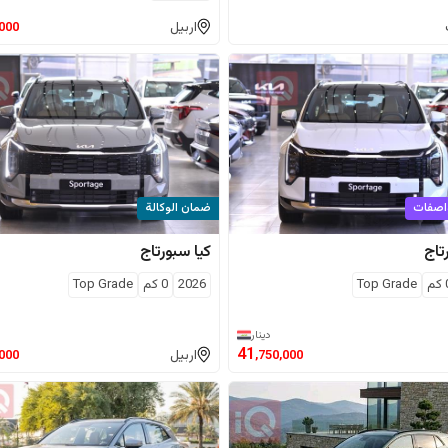
اربيل
,000
اصفات
ضمان الوكالة
تاج
كيا
سبورتاج
كم
Top Grade
2026
0
كم
Top Grade
دينار
41
اربيل
,000
,750,000