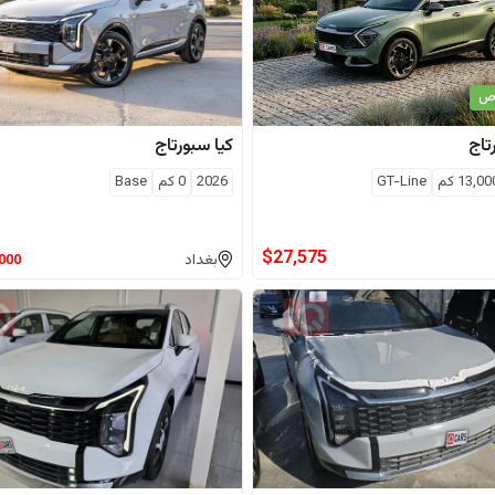
اص
تاج
كيا
سبورتاج
13,00
كم
GT-Line
2026
0
كم
Base
$
27,575
بغداد
,000