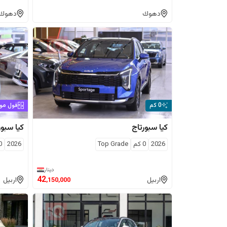
دهوك
دهوك
0 كم
فول مو
كيا
سبورتاج
كيا
سبور
2026
0
كم
Top Grade
2026
0
دينار
42
اربيل
اربيل
,150,000