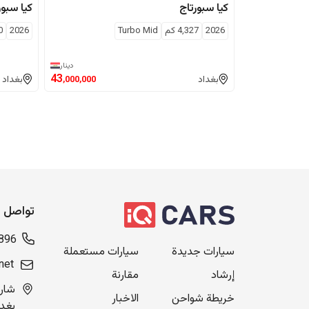
كيا
سبورتاج
كيا
سبور
2026
4,327
كم
Turbo Mid
2026
0
دينار
43
بغداد
بغداد
,000,000
تواصل م
896
سيارات جديدة
سيارات مستعملة
net
إرشاد
مقارنة
خريطة شواحن
الاخبار
بغدا