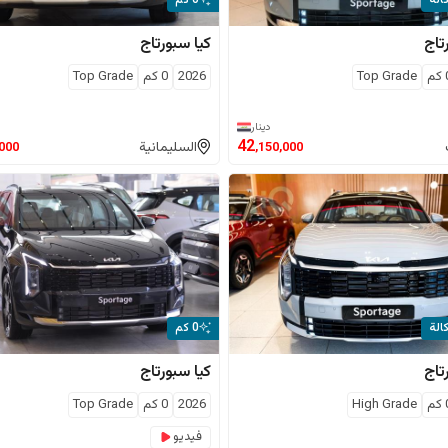
الة
0 كم
تاج
كيا
سبورتاج
كم
Top Grade
2026
0
كم
Top Grade
دينار
42
السليمانية
,000
,150,000
الة
0 كم
تاج
كيا
سبورتاج
كم
High Grade
2026
0
كم
Top Grade
فيديو