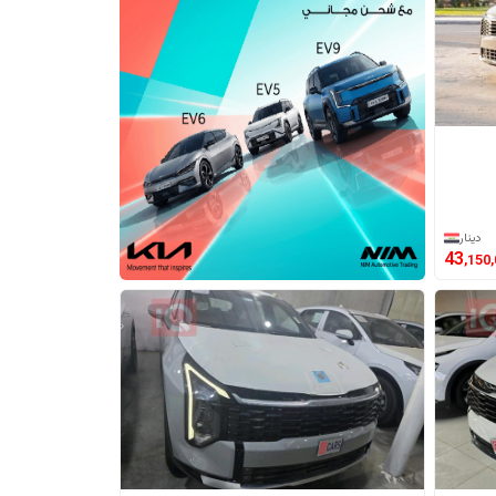
دينار
43
,150