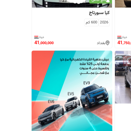
بائع خاص
كيا
سبورتاج
2026
600
كم
دينار
دينار
41
41
بغداد
,000,000
,750