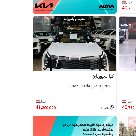
دينار
40
,750
كيا
سبورتاج
2026
0
كم
High Grade
دينار
دينار
41
40
بغداد
,200,000
,750