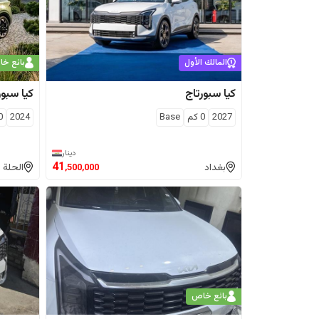
المالك الأول
بائع خ
كيا
سبورتاج
كيا
سبور
2027
0
كم
Base
2024
0
دينار
41
بغداد
الحلة
,500,000
بائع خاص