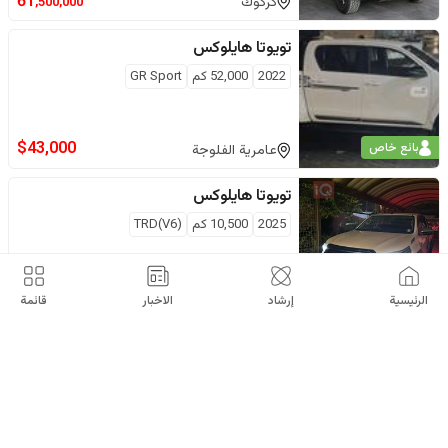
61
كركوك
,500,000
تويوتا
هايلوكس
2022
52,000
كم
GR Sport
$
43,000
بائع خاص
عامرية الفلوجة
تويوتا
هايلوكس
2025
10,500
كم
TRD(V6)
دينار
بائع خاص
65
طارمية
,000,000
الرئيسية
إرشاد
الاخبار
قائمة