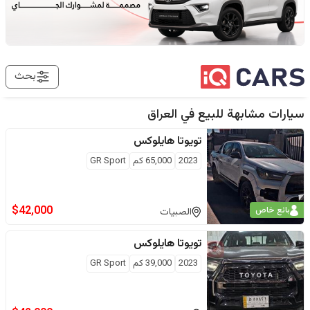
بحث
سيارات مشابهة للبيع في
العراق
تويوتا
هايلوكس
2023
65,000
كم
GR Sport
$
42,000
بائع خاص
الصبيات
تويوتا
هايلوكس
2023
39,000
كم
GR Sport