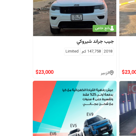
بائع خاص
جيب
جراند شيروكي
2018
147,758
كم
Limited
$
23,000
$
23,0
الزبير