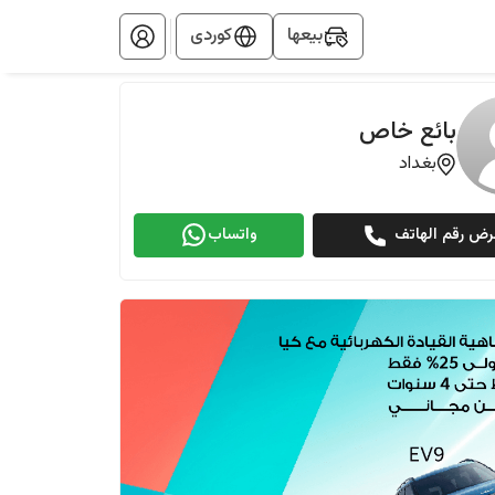
بيعها
کوردی
بائع خاص
بغداد
رض رقم الهاتف
واتساب