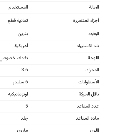
الحالة
المستخدم
أجزاء المتضررة
ثمانية قطع
الوقود
بنزين
بلد الاستيراد
أمريكية
اللوحة
بغداد
،
خصوصي
المحرك
3.6
الأسطوانات
6 سلندر
ناقل الحركة
اوتوماتيكيه
عدد المقاعد
5
مادة المقاعد
جلد
اللون
مارون