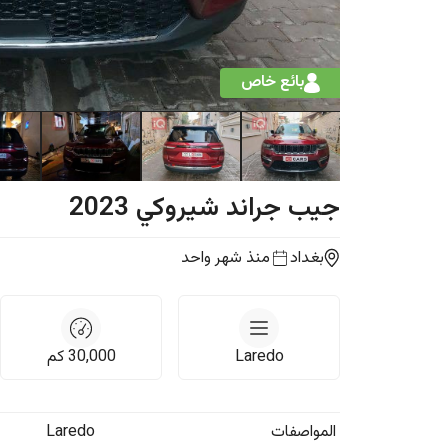
بائع خاص
جيب
جراند شيروكي
2023
بغداد
منذ شهر واحد
Laredo
30,000
كم
المواصفات
Laredo