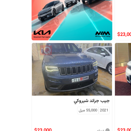
$
23,0
جيب
جراند شيروكي
2021
55,000
ميل
$
23,000
$
23,0