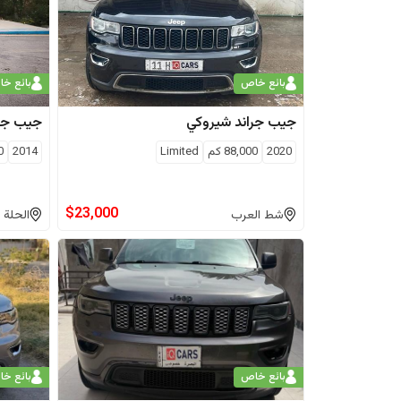
بائع خاص
بائع خ
جيب
جراند شيروكي
جيب
جر
2020
88,000
كم
Limited
2014
0
$
23,000
شط العرب
الحلة
بائع خاص
بائع خ