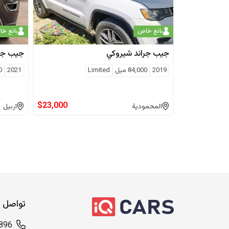
بائع خاص
بائع خ
جيب
جراند شيروكي
جيب
جر
2019
84,000
ميل
Limited
2021
0
$
23,000
المحمودية
اربيل
تواصل م
896