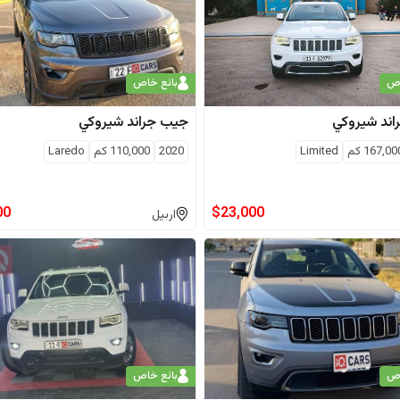
اص
بائع خاص
اند شيروكي
جيب
جراند شيروكي
167,00
كم
Limited
2020
110,000
كم
Laredo
00
$
23,000
اربيل
اص
بائع خاص