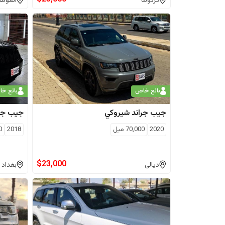
كركوك
الموص
بائع خاص
بائع خ
جيب
جراند شيروكي
جيب
جر
2020
70,000
ميل
2018
0
$
23,000
ديالى
بغداد