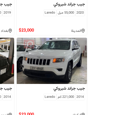
جيب
جراند شيروكي
جيب
جر
2020
55,000
ميل
Laredo
2019
0
$
23,000
المدينة
بغداد
جيب
جراند شيروكي
جيب
جر
2014
221,000
كم
Laredo
2014
0
$
23,000