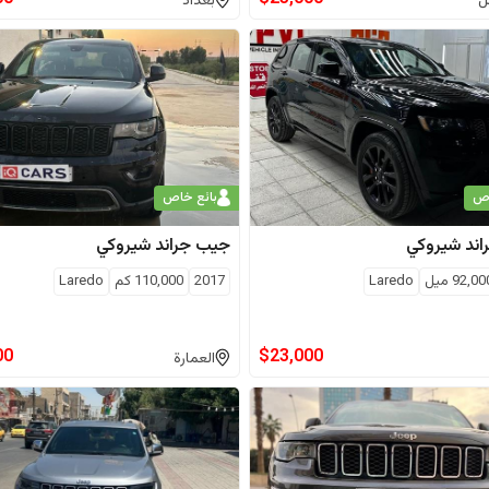
ل
بغداد
اص
بائع خاص
اند شيروكي
جيب
جراند شيروكي
92,00
ميل
Laredo
2017
110,000
كم
Laredo
00
$
23,000
العمارة