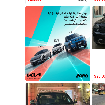
بغداد
$
23,0