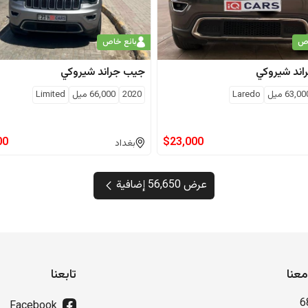
اص
بائع خاص
اند شيروكي
جيب
جراند شيروكي
63,00
ميل
Laredo
2020
66,000
ميل
Limited
00
$
23,000
بغداد
عرض 56,650 إضافية
عنا
تابعنا
6
Facebook