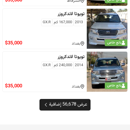
$
35,000
الشرقاط
تويوتا
لاندكروزر
2013
167,000
كم
GX.R
$
35,000
بائع خاص
بغداد
تويوتا
لاندكروزر
2014
240,000
كم
GX.R
$
35,000
بائع خاص
بغداد
عرض 56,678 إضافية