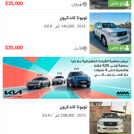
$
35,000
بائع خاص
نهروان
تويوتا
لاندكروزر
2013
149,000
كم
GX.R
$
35,000
بائع خاص
الأنبار
تويوتا
لاندكروزر
2015
208,000
كم
GX.R.i