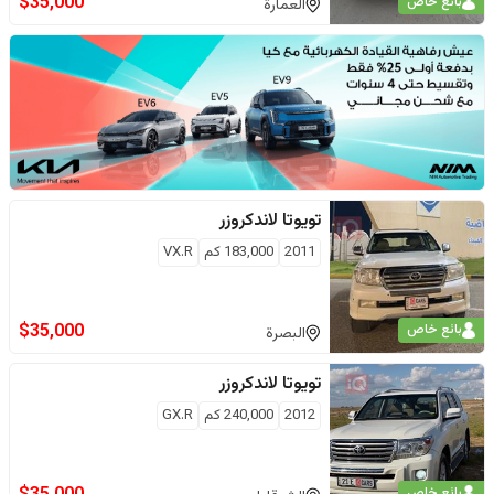
$
35,000
بائع خاص
العمارة
تويوتا
لاندكروزر
2011
183,000
كم
VX.R
$
35,000
بائع خاص
البصرة
تويوتا
لاندكروزر
2012
240,000
كم
GX.R
بائع خاص