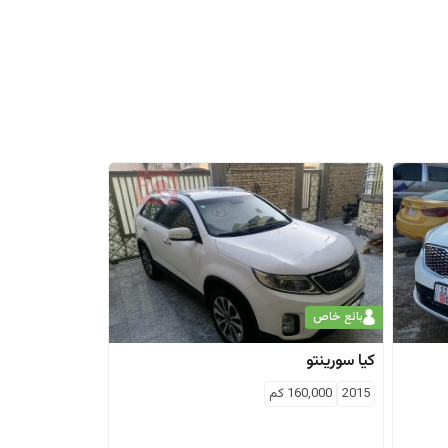
بائع خاص
كيا
سورينتو
2015
160,000
كم