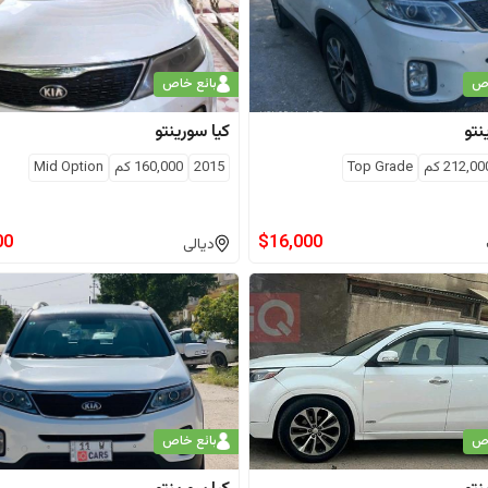
اص
بائع خاص
نتو
كيا
سورينتو
212,00
كم
Top Grade
2015
160,000
كم
Mid Option
00
$
16,000
ديالى
اص
بائع خاص