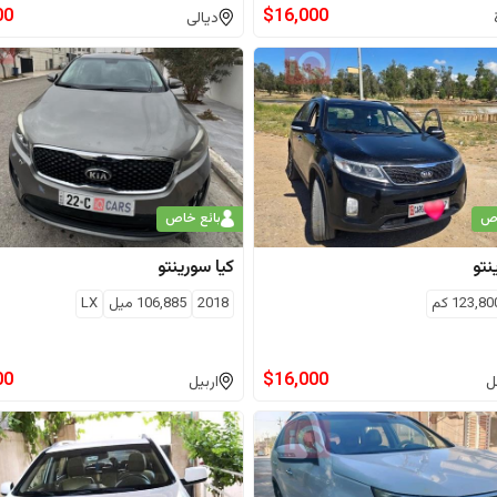
00
$
16,000
ديالى
اص
بائع خاص
نتو
كيا
سورينتو
123,80
كم
2018
106,885
ميل
LX
00
$
16,000
ل
اربيل