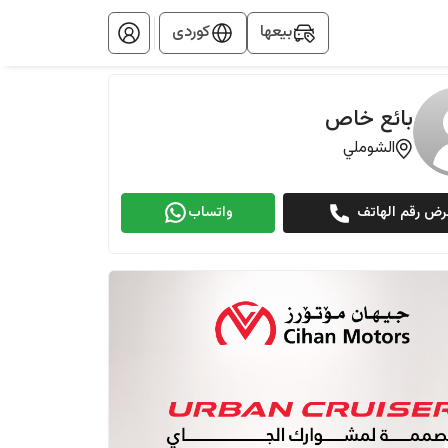
بيعها
کوردی
بائع خاص
الشوملي
رض رقم الهاتف
واتساب