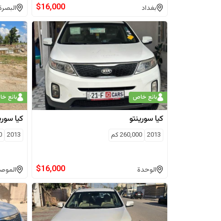
$
16,000
بغداد
البصرة
بائع خاص
بائع خ
كيا
سورينتو
كيا
سوري
2013
260,000
كم
2013
0
$
16,000
الوحدة
الموص