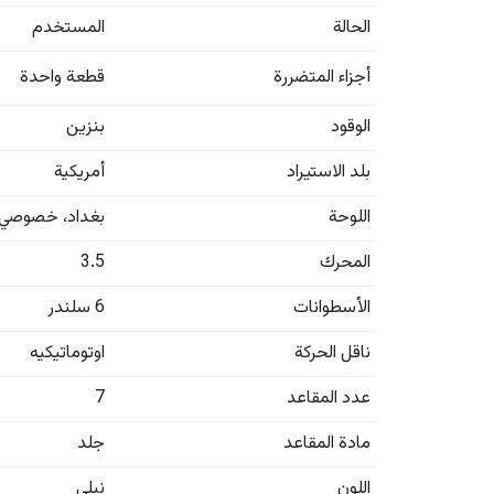
الحالة
المستخدم
أجزاء المتضررة
قطعة واحدة
الوقود
بنزين
بلد الاستيراد
أمريكية
اللوحة
بغداد
،
خصوصي
المحرك
3.5
الأسطوانات
6 سلندر
ناقل الحركة
اوتوماتيكيه
عدد المقاعد
7
مادة المقاعد
جلد
اللون
نیلي