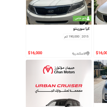
بائع خاص
كيا
سورينتو
2015
190,000
كم
$
16,000
$
16,0
الاسكندرية