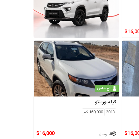
$
16,0
بائع خاص
كيا
سورينتو
2013
160,000
كم
$
16,000
$
16,0
الموصل