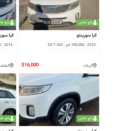
بائع خاص
بائع خ
كيا
سورينتو
كيا
سوري
2015
100,000
كم
SX T-GDI
2014
0
$
16,000
كربلاء
النجف
بائع خاص
بائع خ