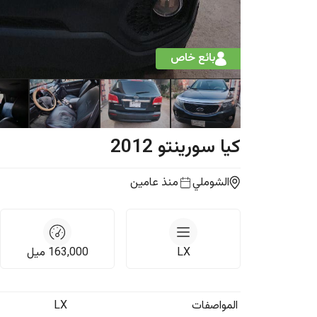
بائع خاص
كيا
سورينتو
2012
الشوملي
منذ عامين
LX
163,000
ميل
المواصفات
LX