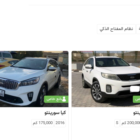
نظام المفتاح الذكي
اص
بائع خاص
نتو
كيا
سورينتو
200,00
كم
S
2016
175,000
كم