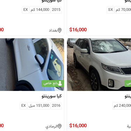
نتو
كيا
سورينتو
70,00
كم
SX
2015
144,000
كم
EX
00
$
16,000
بغداد
اص
بائع خاص
نتو
كيا
سورينتو
240,00
كم
2016
151,000
ميل
EX
00
$
16,000
ية
الرمادي