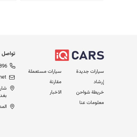
تواصل م
896
سيارات جديدة
سيارات مستعملة
net
إرشاد
مقارنة
خريطة شواحن
الاخبار
بغدا
معلومات عنا
المدينة ال