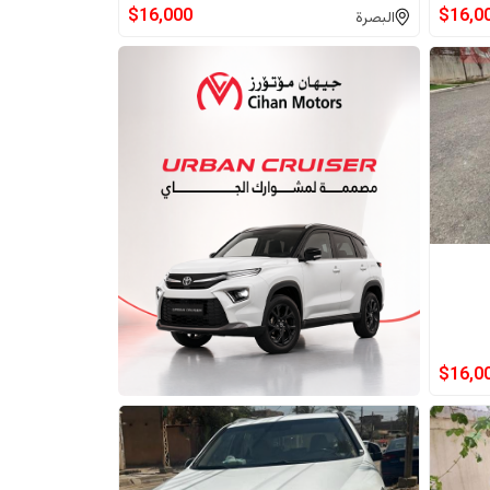
$
16,000
$
16,0
البصرة
$
16,0