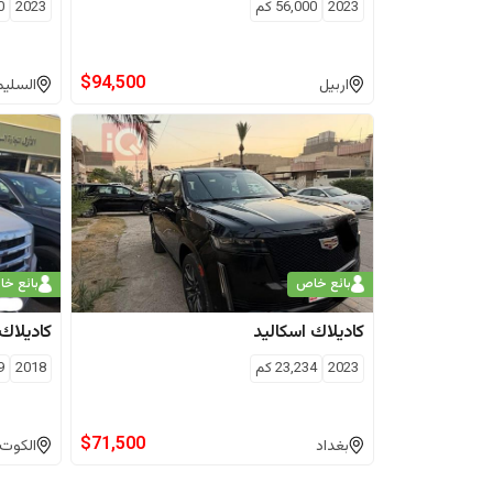
2023
56,000
كم
2023
0
$
94,500
اربيل
السليم
بائع خاص
بائع خ
كاديلاك
اسكاليد
كاديلاك
2023
23,234
كم
2018
9
$
71,500
بغداد
الكوت