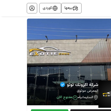
بيعها
کوردی
شركة اكزوتك ئوتو
المعرض موثوق
السليمانية
مفتوح الان