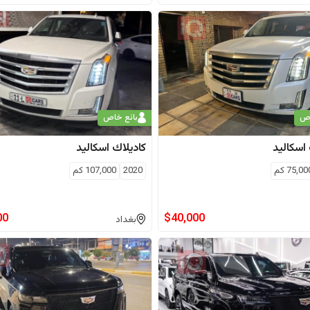
اص
بائع خاص
اسكاليد
كاديلاك
اسكاليد
75,00
كم
2020
107,000
كم
00
$
40,000
بغداد