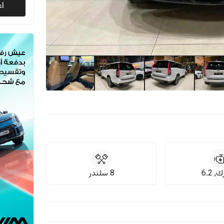
أع
 6.2
8 سلندر