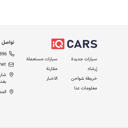
تواصل م
896
سيارات جديدة
سيارات مستعملة
net
إرشاد
مقارنة
خريطة شواحن
الاخبار
بغدا
معلومات عنا
المدينة ال