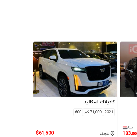
كاديلاك
اسكاليد
2021
71,000
كم
600
دينار
$
61,500
183
النجف
,00