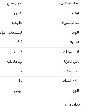
أجزاء المتضررة
بدون صبغ
الوقود
بنزين
بلد الاستيراد
خليجيه
اللوحة
السليمانية
،
مؤق
المحرك
6.2
الأسطوانات
8 سلندر
ناقل الحركة
اوتوماتيكيه
عدد المقاعد
7
مادة المقاعد
جلد
اللون
أبيض
مواصفات