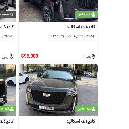
بائع خاص
مصفحة
كاديلاك
اسكاليد
كاديلاك
2024
16,000
كم
Platinum
2024
0
$
96,000
بغداد
اربيل
بائع خاص
بائع خ
كاديلاك
اسكاليد
كاديلاك