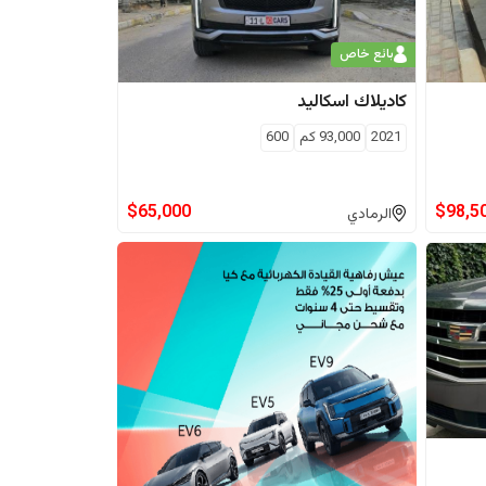
بائع خاص
كاديلاك
اسكاليد
2021
93,000
كم
600
$
65,000
$
98,5
الرمادي