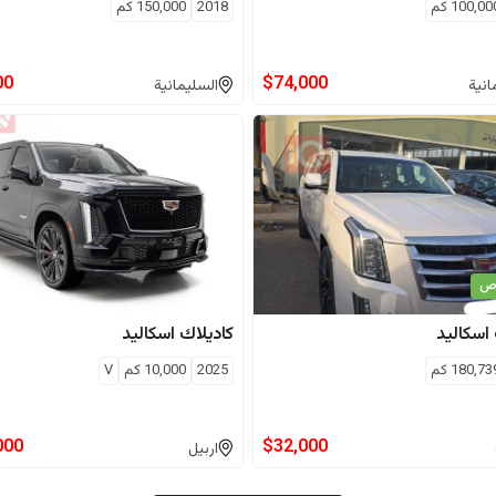
100,00
كم
2018
150,000
كم
00
$
74,000
انية
السليمانية
اص
اسكاليد
كاديلاك
اسكاليد
180,73
كم
2025
10,000
كم
V
000
$
32,000
اربيل