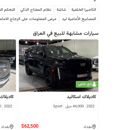
الكاميرا الخلفية
شاشة
نظام المفتاح الذكي
التحكم الت
المصابيح الأمامية ليد
عرض المعلومات على الزجاج الامام
سيارات مشابهة للبيع في
العراق
بائع خاص
كاديلاك
اسكاليد
كاديلاك
2022
44,000
ميل
Sport
2022
0
$
62,500
بغداد
بغداد