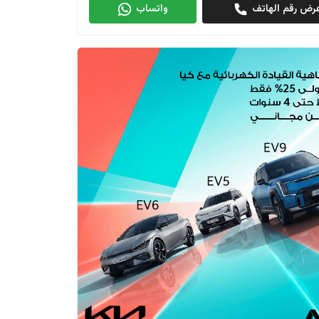
رض رقم الهاتف
واتساب