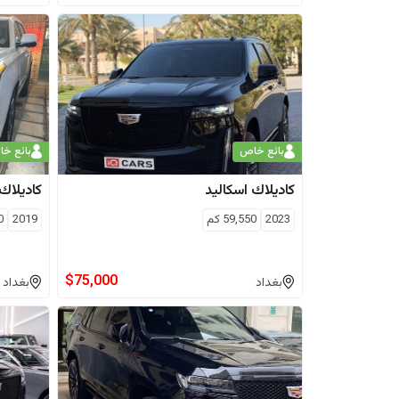
بائع خاص
بائع خ
كاديلاك
اسكاليد
كاديلاك
2023
59,550
كم
2019
0
$
75,000
بغداد
بغداد