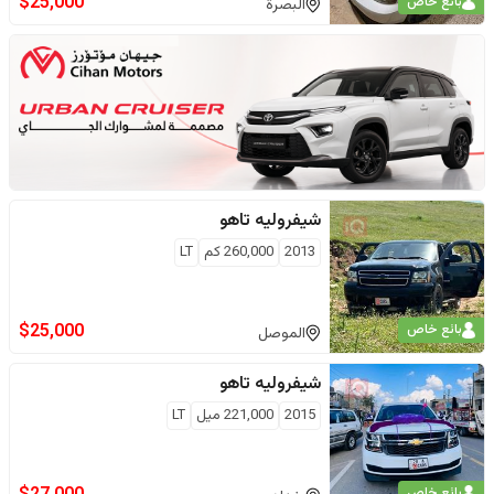
$
25,000
بائع خاص
البصرة
شيفروليه
تاهو
2013
260,000
كم
LT
$
25,000
بائع خاص
الموصل
شيفروليه
تاهو
2015
221,000
ميل
LT
بائع خاص