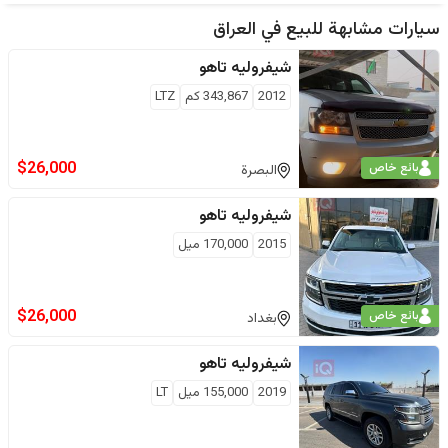
سيارات مشابهة للبيع في
العراق
شيفروليه
تاهو
2012
343,867
كم
LTZ
$
26,000
بائع خاص
البصرة
شيفروليه
تاهو
2015
170,000
ميل
$
26,000
بائع خاص
بغداد
شيفروليه
تاهو
2019
155,000
ميل
LT