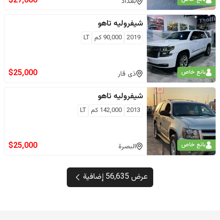
$
27,000
بغداد
شيفروليه
تاهو
2019
90,000
كم
LT
$
25,000
بائع خاص
ذى قار
شيفروليه
تاهو
2013
142,000
كم
LT
$
25,000
بائع خاص
البصرة
عرض 56,635 إضافية