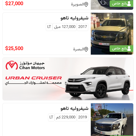
$
27,000
بائع خاص
الصويرة
شيفروليه
تاهو
2017
127,000
ميل
LT
$
25,500
بائع خاص
البصرة
شيفروليه
تاهو
2019
229,000
كم
LT