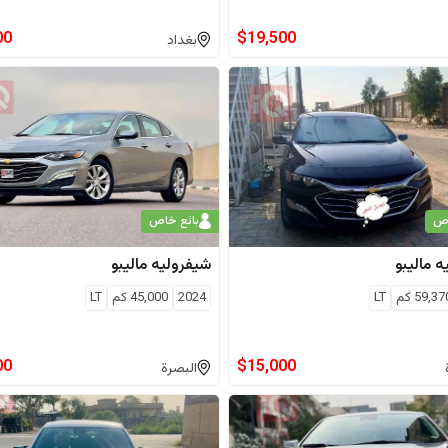
00
$
19,500
بغداد
اص
بائع خاص
ه
ماليبو
شيفروليه
ماليبو
59,37
كم
LT
2024
45,000
كم
LT
00
$
15,000
البصرة