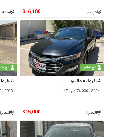
$
16,100
كربلاء
بغداد
بائع خاص
بائع خ
شيفروليه
ماليبو
شيفرولي
2024
76,000
كم
LT
2023
0
$
15,000
البصرة
البصرة