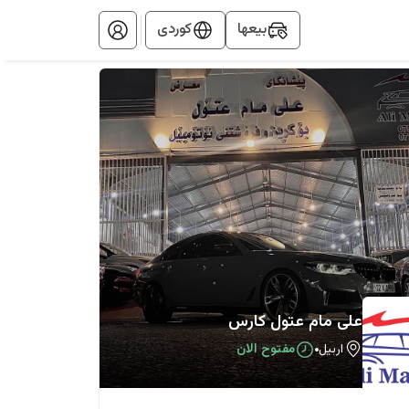
بيعها
کوردی
علی ‏مام ‏عتول ‏کارس
اربيل
مفتوح الان