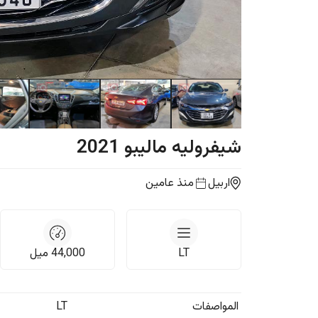
شيفروليه
ماليبو
2021
اربيل
منذ عامين
LT
44,000
ميل
المواصفات
LT