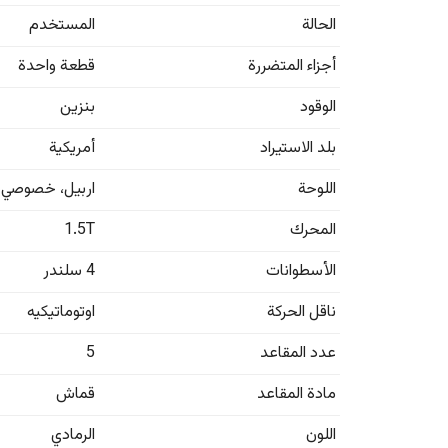
الحالة
المستخدم
أجزاء المتضررة
قطعة واحدة
الوقود
بنزين
بلد الاستيراد
أمريكية
اللوحة
اربيل
،
خصوصي
المحرك
1.5T
الأسطوانات
4 سلندر
ناقل الحركة
اوتوماتيكيه
عدد المقاعد
5
مادة المقاعد
قماش
اللون
الرمادي