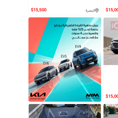
$
15,500
$
15,0
البصرة
$
15,0