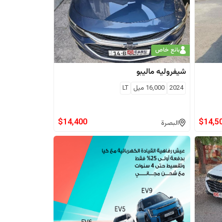
بائع خاص
شيفروليه
ماليبو
2024
16,000
ميل
LT
$
14,400
$
14,5
البصرة