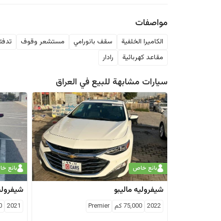
مواصفات
الكاميرا الخلفية
سقف بانورامي
مستشعر وقوف
تدفئة
مقاعد كهربائية
رادار
سيارات مشابهة للبيع في
العراق
بائع خاص
بائع خ
شيفروليه
ماليبو
شيفرولي
2022
75,000
كم
Premier
2021
0