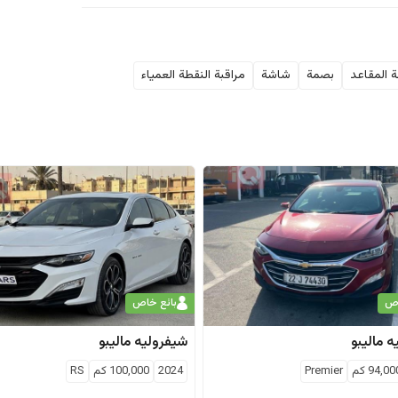
 المقاعد
بصمة
شاشة
مراقبة النقطة العمياء
اص
بائع خاص
ه
ماليبو
شيفروليه
ماليبو
94,00
كم
Premier
2024
100,000
كم
RS