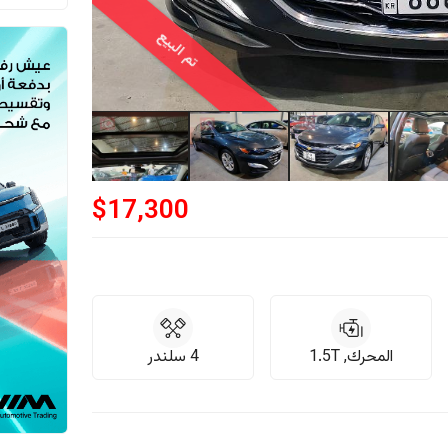
تم البيع
$
17,300
المحرك, 1.5T
4 سلندر