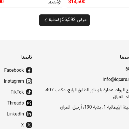
00
$
14,500
بغداد
عرض 56,592 إضافية
عنا
تابعنا
6
Facebook
info@iqcars.
Instagram
شارع الرواد، عمارة بلو تاور الطابق الرابع، مكتب 407،
TikTok
د، العراق
Threads
إيطالية 1، بناية 130، أربيل، العراق
LinkedIn
X