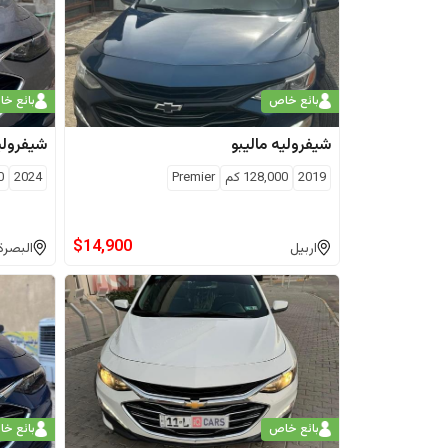
بائع خاص
بائع خ
شيفروليه
ماليبو
شيفرولي
2019
128,000
كم
Premier
2024
0
$
14,900
اربيل
البصرة
بائع خاص
بائع خ