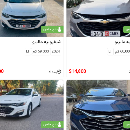
اص
بائع خاص
ه
ماليبو
شيفروليه
ماليبو
60,00
كم
LT
2024
59,000
كم
LT
00
$
14,800
بغداد
اص
بائع خاص