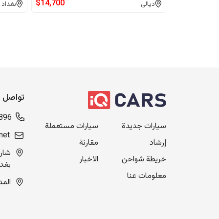
$
14,700
ديالى
بغداد
تواصل م
896
سيارات جديدة
سيارات مستعملة
net
إرشاد
مقارنة
خريطة شواحن
الاخبار
بغدا
معلومات عنا
المدينة ال