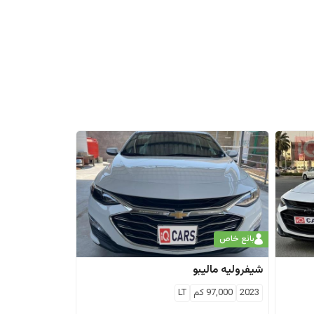
بائع خاص
شيفروليه
ماليبو
2023
97,000
كم
LT