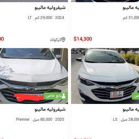
ه
ماليبو
شيفروليه
ماليبو
31,00
كم
2024
29,000
كم
LT
00
$
14,300
كركوك
اص
بائع خاص
ه
ماليبو
شيفروليه
ماليبو
28,00
ميل
LS
2020
83,000
ميل
Premier